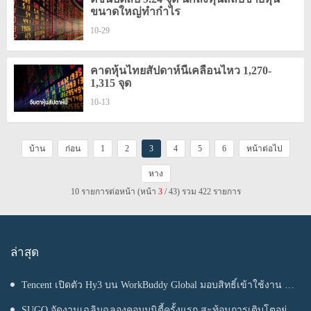
ขนาดใหญ่ทำกำไร
10-29
คาดหุ้นไทยสัปดาห์นี้เคลื่อนไหว 1,270-
1,315 จุด
10-13
บ้าน
ก่อน
1
2
3
4
5
6
หน้าต่อไป
หาง
10 รายการต่อหน้า (หน้า
3
/ 43) รวม 422 รายการ
ล่าสุด
Tencent เปิดตัว Hy3 บน WorkBuddy Global มอบสิทธิ์เข้าใช้งาน AI
Agentic Workspace ฟรีตลอดเดือนสิงหาคม
SUGO จัดงานเฉลิมฉลองคอมมูนิตี้ครั้งแรก สะท้อนการเติบโตอย่าง