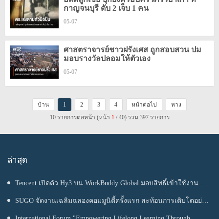
กาญจนบุรี ดับ 2 เจ็บ 1 คน
05-07
ศาสตราจารย์ชาวฝรั่งเศส ถูกสอบสวน ปม
มอบรางวัลปลอมให้ตัวเอง
05-07
บ้าน
1
2
3
4
หน้าต่อไป
หาง
10 รายการต่อหน้า (หน้า
1
/ 40) รวม 397 รายการ
ล่าสุด
Tencent เปิดตัว Hy3 บน WorkBuddy Global มอบสิทธิ์เข้าใช้งาน AI
Agentic Workspace ฟรีตลอดเดือนสิงหาคม
SUGO จัดงานเฉลิมฉลองคอมมูนิตี้ครั้งแรก สะท้อนการเติบโตอย่าง
ต่อเนื่องในประเทศไทย
International Forum "Empowering Lifelong Learning Through