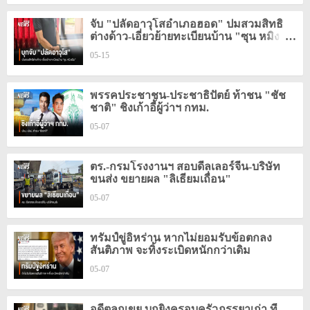
จับ "ปลัดอาวุโสอำเภอฮอด" ปมสวมสิทธิ
ต่างด้าว-เอี่ยวย้ายทะเบียนบ้าน "ซุน หมิง
เฉิน"
05-15
พรรคประชาชน-ประชาธิปัตย์ ท้าชน "ชัช
ชาติ" ชิงเก้าอี้ผู้ว่าฯ กทม.
05-07
ตร.-กรมโรงงานฯ สอบดีลเลอร์จีน-บริษัท
ขนส่ง ขยายผล "ลิเธียมเถื่อน"
05-07
ทรัมป์ขู่อิหร่าน หากไม่ยอมรับข้อตกลง
สันติภาพ จะทิ้งระเบิดหนักกว่าเดิม
05-07
อดีตลูกเขย บุกยิงครอบครัวภรรยาเก่า ที่