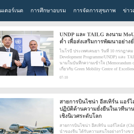
ินเตอร์เนต
การศึกษาอบรม
การจัดการสุขภาพ
ข่าว
UNDP และ TAILG ลงนาม MoU ส
ต่ำ เพื่อส่งเสริมการพัฒนาอย่าง
ไนโรบี ประเทศเคนยา วันที่ 10 กรกฎาค
Development Programme/UNDP) และ TAIL
นามในบันทึกความเข้าใจ (Memorandum o
เกี่ยวกับ Green Mobility Centre of Excell
07-10
สายการบินไชน่า อีสเทิร์น แอร
ปฏิบัติด้านความยั่งยืนในเวทีน
เชิงนิเวศระดับโลก
สายการบินไชน่า อีสเทิร์น แอร์ไลน์ส (Chin
นำของจีน ได้รับความสนใจอย่างกว้างขวาง