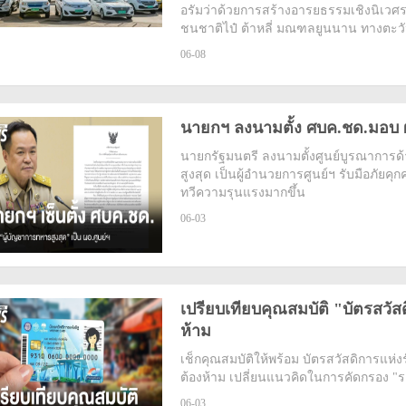
อรัมว่าด้วยการสร้างอารยธรรมเชิงนิเวศร
ชนชาติไป๋ ต้าหลี่ มณฑลยูนนาน ทางตะวั
06-08
นายกฯ ลงนามตั้ง ศบค.ชด.มอบ ผ
นายกรัฐมนตรี ลงนามตั้งศูนย์บูรณาการด
สูงสุด เป็นผู้อำนวยการศูนย์ฯ รับมือภั
ทวีความรุนแรงมากขึ้น
06-03
เปรียบเทียบคุณสมบัติ "บัตรสวัสดิ
ห้าม
เช็กคุณสมบัติให้พร้อม บัตรสวัสดิการแห่งรั
ต้องห้าม เปลี่ยนแนวคิดในการคัดกรอง "ร
06-03