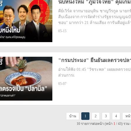
นับหนึ่งใหม่ "ภูมิใจไทย" คุมเก
คีย์เวิร์ด จากนายอนุทิน ชาญวีรกูล นายกรัฐม
สืบเนื่องจาก การจัดทำร่างรัฐธรรมนูญฉบับ
ชอบ" มากกว่า 21 ล้านเสียง การันตีอยู่แ
05-15
"กรมประมง" ยืนยันผลตรวจปลา
อ่านให้ฟัง 01:45 "วัชระพล" เผยผลตรวจป
ส่วนการเ
05-07
บ้าน
1
2
3
4
หน้
10 รายการต่อหน้า (หน้า
1
/ 43) รวม