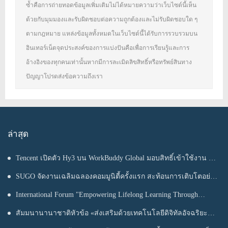
ซ้ำคือการถ่ายทอดข้อมูลเพิ่มเติมไม่ได้หมายความว่าเว็บไซต์นี้เห็น
ด้วยกับมุมมองและรับผิดชอบต่อความถูกต้องและไม่รับผิดชอบใด ๆ
ตามกฎหมาย แหล่งข้อมูลทั้งหมดในเว็บไซต์นี้ได้รับการรวบรวมบน
อินเทอร์เน็ตจุดประสงค์ของการแบ่งปันคือเพื่อการเรียนรู้และการ
อ้างอิงของทุกคนเท่านั้นหากมีการละเมิดลิขสิทธิ์หรือทรัพย์สินทาง
ปัญญาโปรดส่งข้อความถึงเรา
ล่าสุด
Tencent เปิดตัว Hy3 บน WorkBuddy Global มอบสิทธิ์เข้าใช้งาน AI
Agentic Workspace ฟรีตลอดเดือนสิงหาคม
SUGO จัดงานเฉลิมฉลองคอมมูนิตี้ครั้งแรก สะท้อนการเติบโตอย่าง
ต่อเนื่องในประเทศไทย
International Forum "Empowering Lifelong Learning Through
Digital Intelligence – Building a New Ecosystem for Human Lifelong
สัมมนานานาชาติหัวข้อ «ส่งเสริมด้วยเทคโนโลยีดิจิทัลอัจฉริยะ