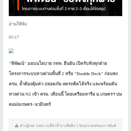
อ่านให้ฟัง
05:17
"พิพัฒน์" มอบนโยบาย กทพ. ยืนยัน เปิดรับฟังทุกฝ่าย
โครงการระบบทางด่วนขั้นที่ 2 หรือ "Double Deck" ก่อนชง
ครม. ย้ำต้องคุ้มค่า-ปลอดภัย-ลดรถติดได้จริง และพร้อมดัน
ทางด่วน N2 เข้า ครม. เดือนนี้ โดยเตรียมหารือ ม.เกษตรฯ ปม
ตอม่อเกษตร–นวมินทร์
คำปฏิเสธ: บทความนี้ทำซ้ำจากสื่ออื่น ๆ วัตถุประสงค์ของการพิมพ์