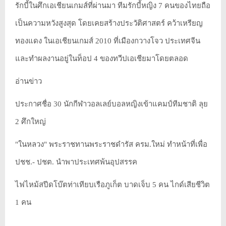
รักบี้ในศึกเอเชียนเกมส์ที่ผ่านมา ทีมรักบี้หญิง 7 คนของไทยถือ
เป็นความหวังสูงสุด โดยเคยสร้างประวัติศาสตร์ คว้าเหรียญ
ทองแดง ในเอเชียนเกมส์ 2010 ที่เมืองกวางโจว ประเทศจีน
และทำผลงานอยู่ในท็อป 4 ของทวีปเอเชียมาโดยตลอด
อ่านข่าว
ประกาศชื่อ 30 นักกีฬาวอลเลย์บอลหญิงเข้าแคมป์ทีมชาติ ลุย
2 ศึกใหญ่
"ในหลวง" พระราชทานพระราชดำรัส ครม.ใหม่ ทำหน้าที่เพื่อ
ปชช.- ปชต. นำพาประเทศพ้นอุปสรรค
ไฟไหม้สปีดโบ๊ตท่าเทียบเรือภูเก็ต บาดเจ็บ 5 คน ไกด์เสียชีวิต
1 คน