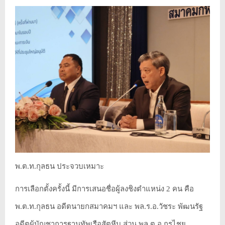
พ.ต.ท.กุลธน ประจวบเหมาะ
การเลือกตั้งครั้งนี้ มีการเสนอชื่อผู้ลงชิงตำแหน่ง 2 คน คือ
พ.ต.ท.กุลธน อดีตนายกสมาคมฯ และ พล.ร.อ.วัชระ พัฒนรัฐ
อดีตผู้บัญชาการฐานทัพเรือสัตหีบ ส่วน พล.ต.อ.กรไชย