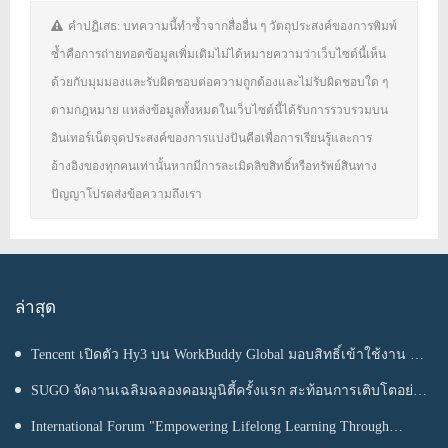
คำปฏิเสธ: บทความนี้ทำซ้ำจากสื่ออื่น ๆ วัตถุประสงค์ของการพิมพ์
ซ้ำคือการถ่ายทอดข้อมูลเพิ่มเติมไม่ได้หมายความว่าเว็บไซต์นี้เห็น
ด้วยกับมุมมองและรับผิดชอบต่อความถูกต้องและไม่รับผิดชอบใด ๆ
ตามกฎหมาย แหล่งข้อมูลทั้งหมดในเว็บไซต์นี้ได้รับการรวบรวมบน
อินเทอร์เน็ตจุดประสงค์ของการแบ่งปันคือเพื่อการเรียนรู้และการ
อ้างอิงของทุกคนเท่านั้นหากมีการละเมิดลิขสิทธิ์หรือทรัพย์สินทาง
ปัญญาโปรดส่งข้อความถึงเรา
ล่าสุด
Tencent เปิดตัว Hy3 บน WorkBuddy Global มอบสิทธิ์เข้าใช้งาน AI
Agentic Workspace ฟรีตลอดเดือนสิงหาคม
SUGO จัดงานเฉลิมฉลองคอมมูนิตี้ครั้งแรก สะท้อนการเติบโตอย่าง
ต่อเนื่องในประเทศไทย
International Forum "Empowering Lifelong Learning Through