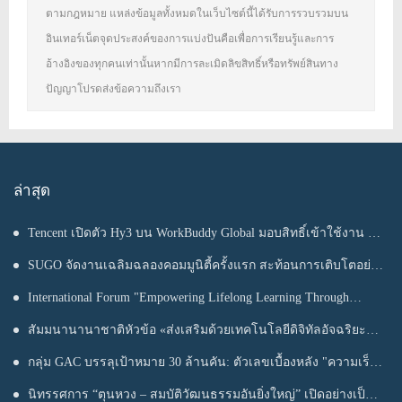
ตามกฎหมาย แหล่งข้อมูลทั้งหมดในเว็บไซต์นี้ได้รับการรวบรวมบน
อินเทอร์เน็ตจุดประสงค์ของการแบ่งปันคือเพื่อการเรียนรู้และการ
อ้างอิงของทุกคนเท่านั้นหากมีการละเมิดลิขสิทธิ์หรือทรัพย์สินทาง
ปัญญาโปรดส่งข้อความถึงเรา
ล่าสุด
Tencent เปิดตัว Hy3 บน WorkBuddy Global มอบสิทธิ์เข้าใช้งาน AI
Agentic Workspace ฟรีตลอดเดือนสิงหาคม
SUGO จัดงานเฉลิมฉลองคอมมูนิตี้ครั้งแรก สะท้อนการเติบโตอย่าง
ต่อเนื่องในประเทศไทย
International Forum "Empowering Lifelong Learning Through
Digital Intelligence – Building a New Ecosystem for Human Lifelong
สัมมนานานาชาติหัวข้อ «ส่งเสริมด้วยเทคโนโลยีดิจิทัลอัจฉริยะ
Learning" Convenes
เรียนรู้ตลอดชีวิต – สร้างระบบนิเวศใหม่แห่งการเรียนรู้ตลอดชีวิตของ
กลุ่ม GAC บรรลุเป้าหมาย 30 ล้านคัน: ตัวเลขเบื้องหลัง "ความเร็ว
มนุษย์» จัดขึ้น
ของ GAC"
นิทรรศการ “ตุนหวง – สมบัติวัฒนธรรมอันยิ่งใหญ่” เปิดอย่างเป็น