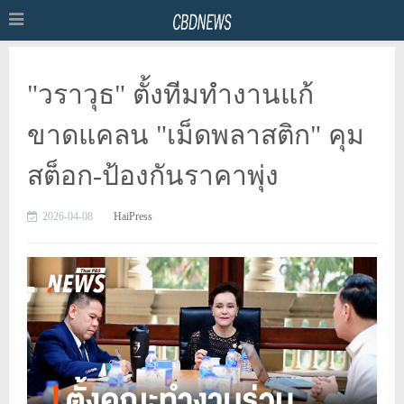
"วราวุธ" ตั้งทีมทำงานแก้
ขาดแคลน "เม็ดพลาสติก" คุม
สต็อก-ป้องกันราคาพุ่ง
2026-04-08
HaiPress