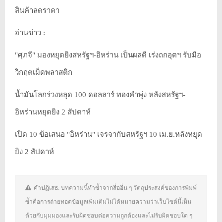
สินค้าลดราคา
อ่านข่าว :
"ศุภจี" มองหยุดยิงสหรัฐฯ-อิหร่าน ​เป็นผลดี เร่งถกอุตฯ รับมือ
วิกฤตเม็ดพลาสติก
น้ำมันโลกร่วงหลุด 100 ดอลลาร์ ทองคำพุ่ง หลังสหรัฐฯ-
อิหร่านหยุดยิง 2 สัปดาห์
เปิด 10 ข้อเสนอ "อิหร่าน" เจรจากับสหรัฐฯ 10 เม.ย.หลังหยุด
ยิง 2 สัปดาห์
คำปฏิเสธ: บทความนี้ทำซ้ำจากสื่ออื่น ๆ วัตถุประสงค์ของการพิมพ์
ซ้ำคือการถ่ายทอดข้อมูลเพิ่มเติมไม่ได้หมายความว่าเว็บไซต์นี้เห็น
ด้วยกับมุมมองและรับผิดชอบต่อความถูกต้องและไม่รับผิดชอบใด ๆ