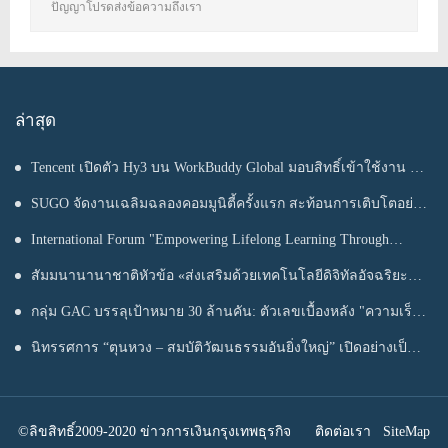
ปัญญาโปรดส่งข้อความถึงเรา
ล่าสุด
Tencent เปิดตัว Hy3 บน WorkBuddy Global มอบสิทธิ์เข้าใช้งาน AI
Agentic Workspace ฟรีตลอดเดือนสิงหาคม
SUGO จัดงานเฉลิมฉลองคอมมูนิตี้ครั้งแรก สะท้อนการเติบโตอย่าง
ต่อเนื่องในประเทศไทย
International Forum "Empowering Lifelong Learning Through
Digital Intelligence – Building a New Ecosystem for Human Lifelong
สัมมนานานาชาติหัวข้อ «ส่งเสริมด้วยเทคโนโลยีดิจิทัลอัจฉริยะ
Learning" Convenes
เรียนรู้ตลอดชีวิต – สร้างระบบนิเวศใหม่แห่งการเรียนรู้ตลอดชีวิตของ
กลุ่ม GAC บรรลุเป้าหมาย 30 ล้านคัน: ตัวเลขเบื้องหลัง "ความเร็ว
มนุษย์» จัดขึ้น
ของ GAC"
นิทรรศการ “ตุนหวง – สมบัติวัฒนธรรมอันยิ่งใหญ่” เปิดอย่างเป็น
ทางการ ณ พิพิธภัณฑ์หูหนาน
©ลิขสิทธิ์2009-2020 ข่าวการเงินกรุงเทพธุรกิจ
ติดต่อเรา
SiteMap