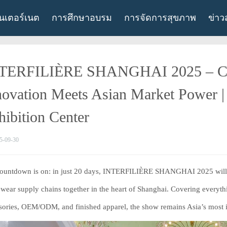
ินเตอร์เนต
การศึกษาอบรม
การจัดการสุขภาพ
ข่าว
TERFILIÈRE SHANGHAI 2025 – Co
novation Meets Asian Market Power |
hibition Center
5-09-30
ountdown is on: in just 20 days, INTERFILIÈRE SHANGHAI 2025 will on
ewear supply chains together in the heart of Shanghai. Covering everythin
sories, OEM/ODM, and finished apparel, the show remains Asia’s most inf