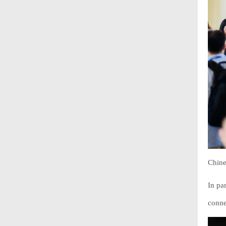
Chine
In pa
conne