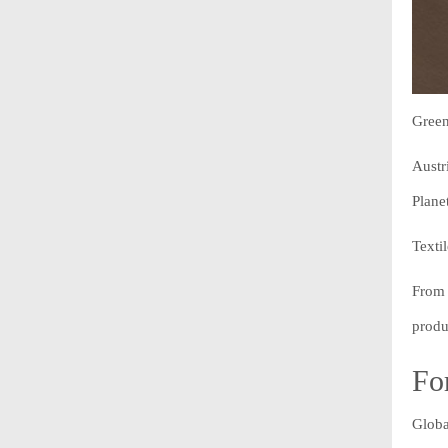
Green
Austr
Plane
Texti
From 
produ
Fo
Globa