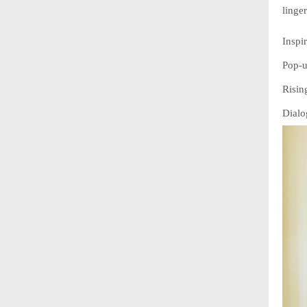
linger
Inspi
Pop-u
Risin
Dialo