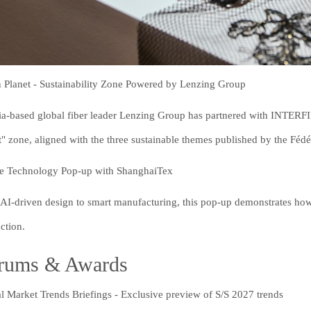
 Planet - Sustainability Zone Powered by Lenzing Group
ia-based global fiber leader Lenzing Group has partnered with INTE
t" zone, aligned with the three sustainable themes published by the Fédér
le Technology Pop-up with ShanghaiTex
AI-driven design to smart manufacturing, this pop-up demonstrates how d
ction.
rums & Awards
l Market Trends Briefings - Exclusive preview of S/S 2027 trends